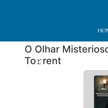
HO
O Olhar Misterios
To𝚛rent