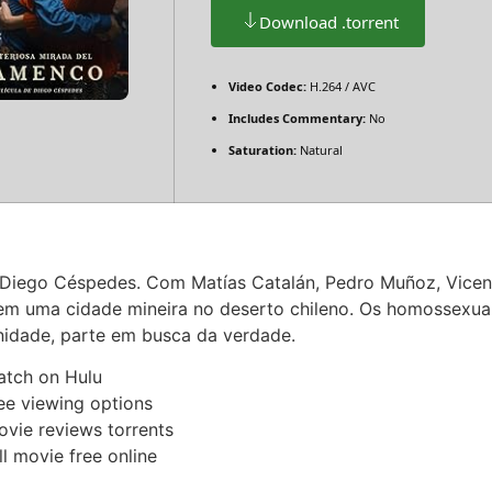
Download .torrent
Video Codec:
H.264 / AVC
Includes Commentary:
No
Saturation:
Natural
r Diego Céspedes. Com Matías Catalán, Pedro Muñoz, Vicen
m uma cidade mineira no deserto chileno. Os homossexuais
unidade, parte em busca da verdade.
atch on Hulu
ee viewing options
vie reviews torrents
l movie free online