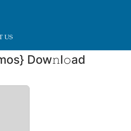
 US
mos} Dow𝚗l𝚘ad